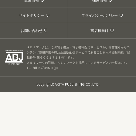
企業情報
採用情報
サイトポリシー
プライバシーポリシー
お問い合わせ
書店様向け
ＡＢＪマークは、この電子書店・電子書籍配信サービスが、著作権者からコ
ンテンツ使用許諾を得た正規版配信サービスであることを示す登録商標（登
録番号 第６０９１７１３号）です。
ＡＢＪマークの詳細、ＡＢＪマークを掲示しているサービスの一覧はこち
ら。
https://aebs.or.jp/
copyright©AKITA PUBLISHING CO.,LTD.