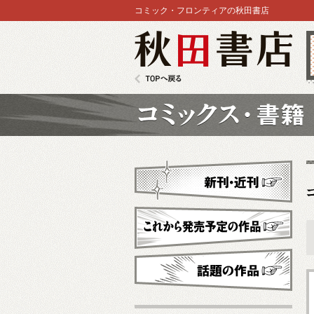
コミック・フロンティアの秋田書店
秋田書店
TOPへ戻る
コミックス
新刊・近刊
これから発売予定
話題の作品