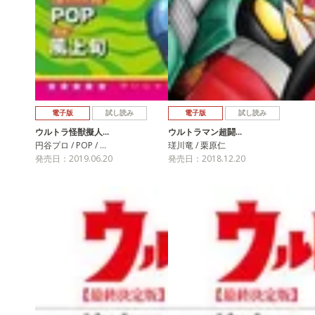
電子版
試し読み
電子版
試し読み
ウルトラ怪獣擬人…
ウルトラマン超闘…
円谷プロ / POP / …
瑳川竜 / 栗原仁
発売日：2019.06.20
発売日：2018.12.20