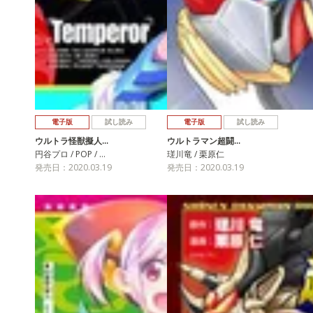
電子版
試し読み
電子版
試し読み
ウルトラ怪獣擬人…
ウルトラマン超闘…
円谷プロ / POP / …
瑳川竜 / 栗原仁
発売日：2020.03.19
発売日：2020.03.19