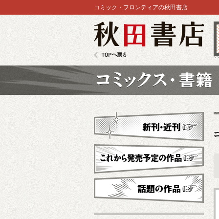
コミック・フロンティアの秋田書店
秋田書店
TOPへ戻る
コミックス
新刊・近刊
これから発売予定
話題の作品