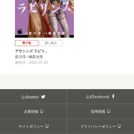
電子版
試し読み
アサシンズ ラビリ…
前川淳 / 嶋星光壱
発売日：2023.01.20
公式facebook
公式twitter
企業情報
採用情報
サイトポリシー
プライバシーポリシー