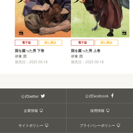
電子版
試し読み
電子版
試し読み
国を蹴った男 下巻
国を蹴った男 上巻
伊東 潤
伊東 潤
発売日：2025.03.18
発売日：2025.03.18
公式facebook
公式twitter
企業情報
採用情報
サイトポリシー
プライバシーポリシー