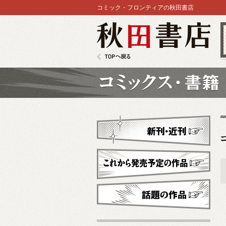
コミック・フロンティアの秋田書店
秋田書店
TOPへ戻る
コミックス
新刊・近刊
これから発売予定
話題の作品