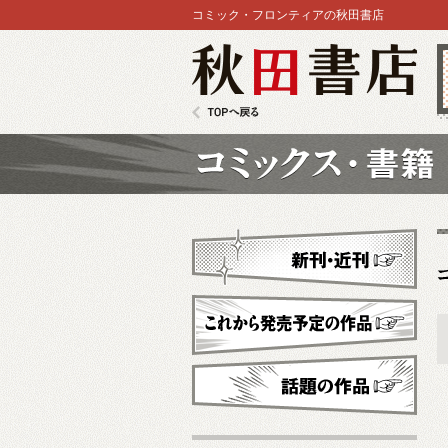
コミック・フロンティアの秋田書店
秋田書店
TOPへ戻る
コミックス
新刊・近刊
これから発売予定
話題の作品