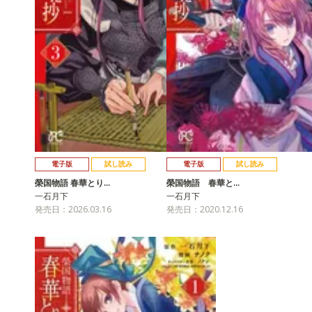
電子版
試し読み
電子版
試し読み
榮国物語 春華とり…
榮国物語 春華と…
一石月下
一石月下
発売日：2026.03.16
発売日：2020.12.16