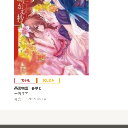
電子版
試し読み
榮国物語 春華と…
一石月下
発売日：2019.06.14