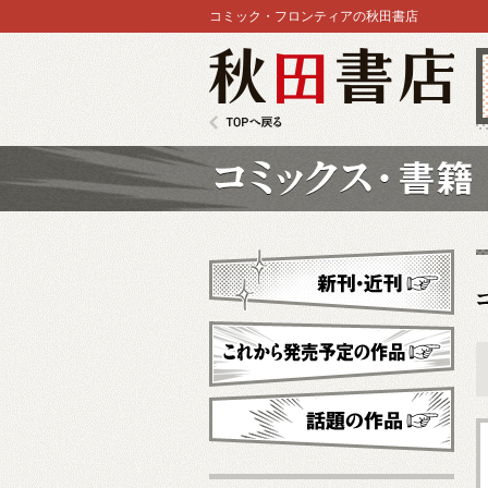
コミック・フロンティアの秋田書店
秋田書店
TOPへ戻る
コミックス
新刊・近刊
これから発売予定
話題の作品