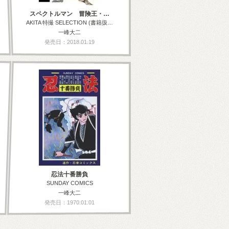
スペクトルマン 冒険王・…
AKITA 特撮 SELECTION (書籍扱…
一峰大二
発売日：2018.01.19
忍法十番勝負
SUNDAY COMICS
一峰大二
発売日：1970.01.01