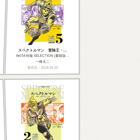
スペクトルマン 冒険王・…
AKITA 特撮 SELECTION (書籍扱…
一峰大二
発売日：2018.04.20