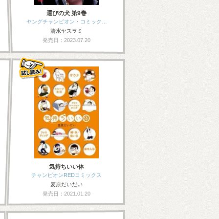
運びの犬 第9巻
ヤングチャンピオン・コミック…
清水ヤスヲミ
発売日：2023.07.20
気持ちいい体
チャンピオンREDコミックス
麦原だいだい
発売日：2021.01.20