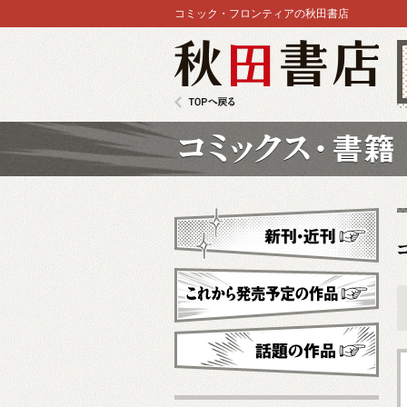
コミック・フロンティアの秋田書店
秋田書店
TOPへ戻る
コミックス
新刊・近刊
これから発売予定
話題の作品