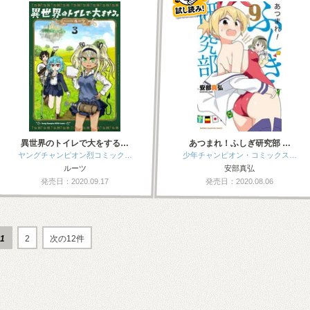
異世界のトイレで大をする…
あつまれ！ふしぎ研究部 …
ヤングチャンピオン烈コミック…
少年チャンピオン・コミックス…
ルーツ
安部真弘
発売日：2020.09.17
発売日：2020.08.06
1
2
次の12件