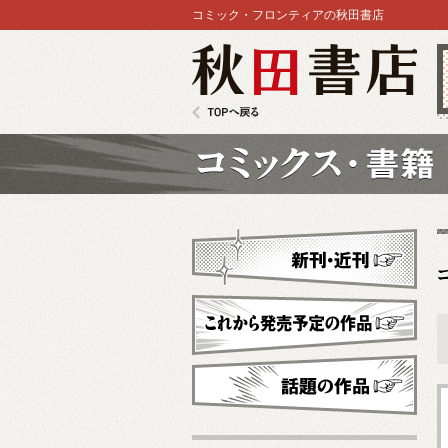
コミック・フロンティアの秋田書店
秋田書店
TOPへ戻る
コミックス
新刊・近刊
これから発売予定
話題の作品