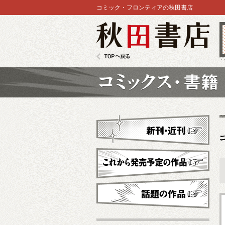
コミック・フロンティアの秋田書店
秋田書店
TOPへ戻る
コミックス
新刊・近刊
これから発売予定
話題の作品