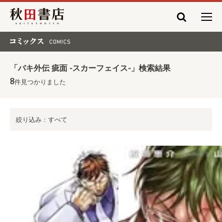
秋田書店
コミックス COMICS
「バキ外伝 疵面 -スカーフェイス-」検索結果
8
件見つかりました
絞り込み：すべて