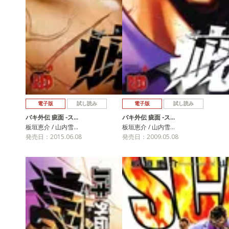
電子版
試し読み
電子版
試し読み
バキ外伝 疵面 -ス…
バキ外伝 疵面 -ス…
板垣恵介 / 山内雪…
板垣恵介 / 山内雪…
発売日：2015.06.08
発売日：2009.05.08