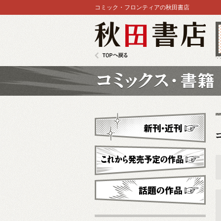
コミック・フロンティアの秋田書店
秋田書店
TOPへ戻る
コミックス
新刊・近刊
これから発売予定
話題の作品