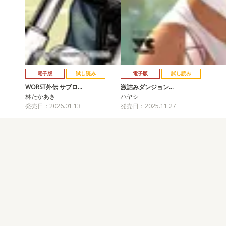
電子版
試し読み
電子版
試し読み
WORST外伝 サブロ…
激詰みダンジョン…
林たかあき
ハヤシ
発売日：2026.01.13
発売日：2025.11.27