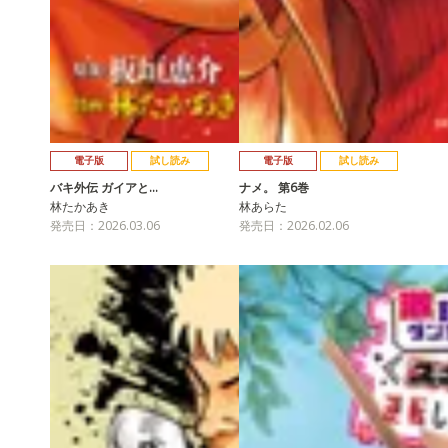
電子版
試し読み
電子版
試し読み
バキ外伝 ガイアと…
ナメ。 第6巻
林たかあき
林あらた
発売日：2026.03.06
発売日：2026.02.06