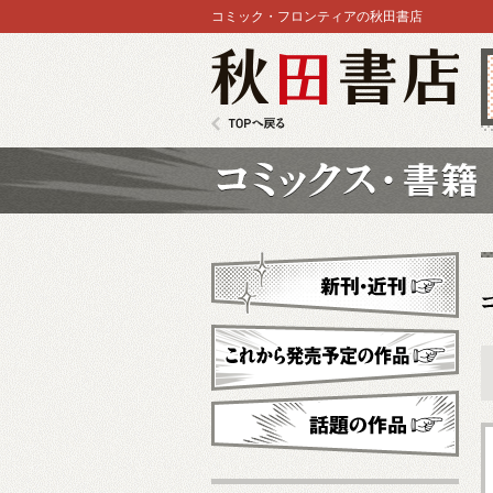
コミック・フロンティアの秋田書店
秋田書店
TOPへ戻る
コミックス
新刊・近刊
これから発売予定
話題の作品