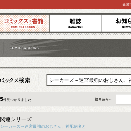
企業
コミックス
雑誌
お知らせ
5
件見つかりました
すべて
関連シリーズ
シーカーズ～迷宮最強のおじさん、神配信者と