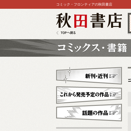
コミック・フロンティアの秋田書店
秋田書店
TOPへ戻る
コミックス
新刊・近刊
これから発売予定
話題の作品