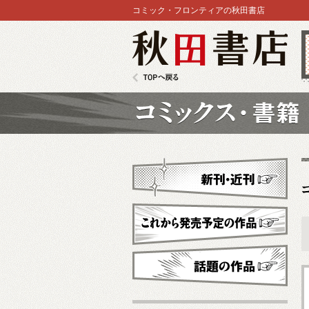
コミック・フロンティアの秋田書店
秋田書店
TOPへ戻る
コミックス
新刊・近刊
これから発売予定
話題の作品