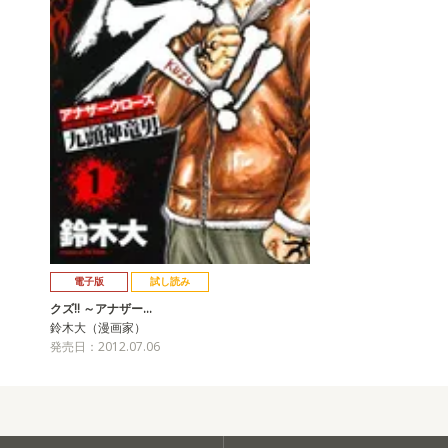
電子版
試し読み
クズ!! ～アナザー…
鈴木大（漫画家）
発売日：2012.07.06