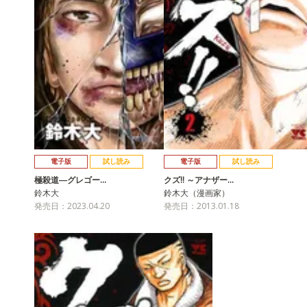
電子版
試し読み
電子版
試し読み
極殺道―グレゴー…
クズ!! ～アナザー…
鈴木大
鈴木大（漫画家）
発売日：2023.04.20
発売日：2013.01.18