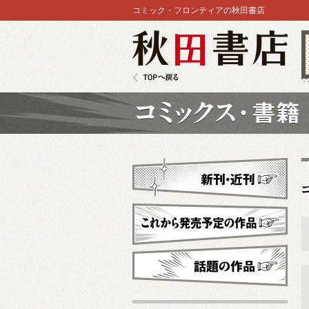
コミック・フロンティアの秋田書店
秋田書店
TOPへ戻る
コミックス
新刊・近刊
これから発売予定
話題の作品