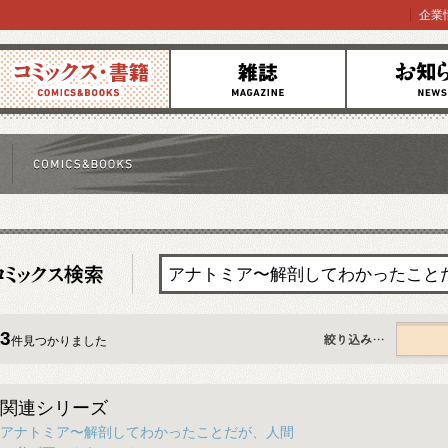
企業
コミックス
雑誌
お知らせ
3
件見つかりました
すべて
関連シリーズ
アナトミア〜解剖してわかったことだが、人間