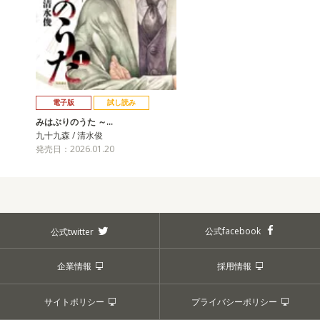
電子版
試し読み
みはぶりのうた ～…
九十九森 / 清水俊
発売日：2026.01.20
公式facebook
公式twitter
企業情報
採用情報
サイトポリシー
プライバシーポリシー