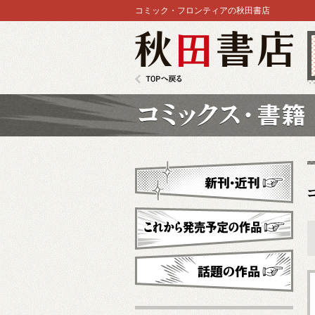
コミック・フロンティアの秋田書店
秋田書店
TOPへ戻る
コミックス
新刊・近刊
これから発売予定
話題の作品