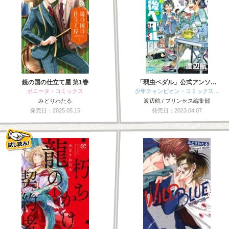
鏡の国の仕立て屋 第1巻
「弱虫ペダル」公式アンソ…
ボニータ・コミックス
少年チャンピオン・コミックス…
みどりわたる
渡辺航 / プリンセス編集部
発売日：2025.05.15
発売日：2023.04.07