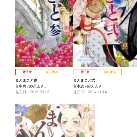
電子版
試し読み
電子版
試し読み
まんまこと参
まんまこと弐
畠中恵 / 紗久楽さ…
畠中恵 / 紗久楽さ…
発売日：2015.06.16
発売日：2014.11.14