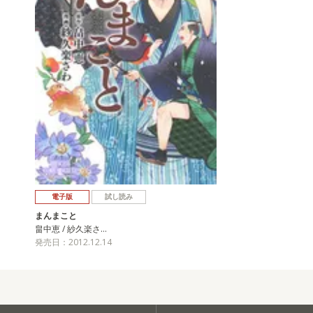
電子版
試し読み
まんまこと
畠中恵 / 紗久楽さ…
発売日：2012.12.14