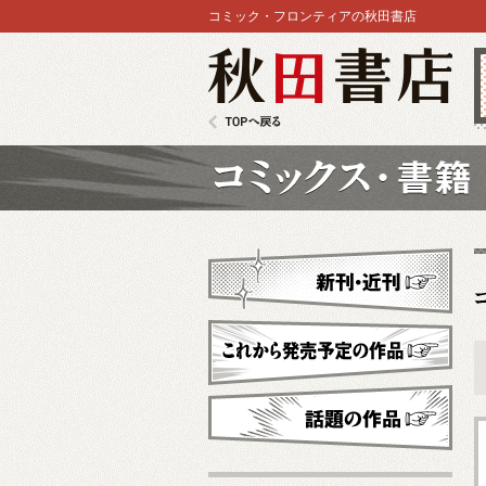
コミック・フロンティアの秋田書店
秋田書店
TOPへ戻る
コミックス
新刊・近刊
これから発売予定
話題の作品