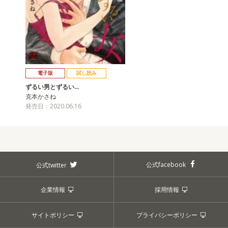
電子版
試し読み
ずるい男とずるい…
克本かさね
発売日：2020.06.16
公式facebook
公式twitter
企業情報
採用情報
サイトポリシー
プライバシーポリシー