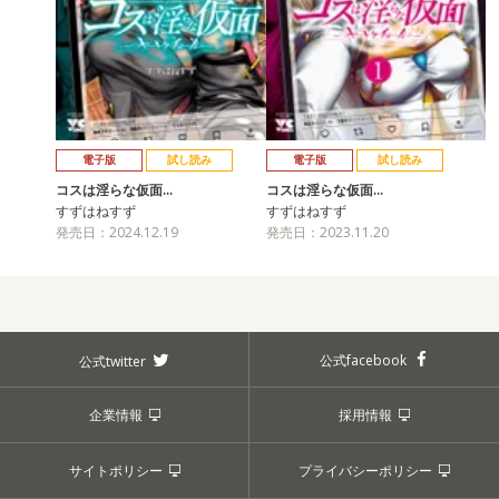
電子版
試し読み
電子版
試し読み
コスは淫らな仮面…
コスは淫らな仮面…
すずはねすず
すずはねすず
発売日：2024.12.19
発売日：2023.11.20
公式facebook
公式twitter
企業情報
採用情報
サイトポリシー
プライバシーポリシー