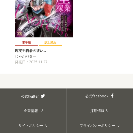
電子版
試し読み
現実主義者の祓い…
じゃがバター
発売日：2025.11.27
公式facebook
公式twitter
企業情報
採用情報
サイトポリシー
プライバシーポリシー