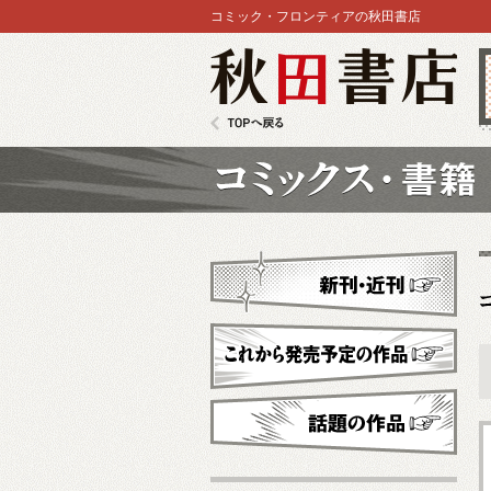
コミック・フロンティアの秋田書店
秋田書店
TOPへ戻る
コミックス
新刊・近刊
これから発売予定
話題の作品