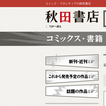
コミック・フロンティアの秋田書店
秋田書店
TOPへ戻る
コミックス
新刊・近刊
これから発売予定
話題の作品