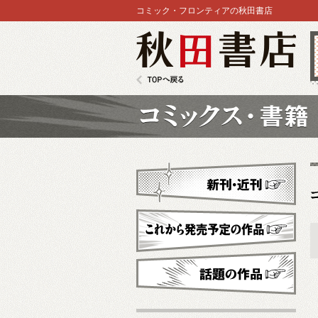
コミック・フロンティアの秋田書店
秋田書店
TOPへ戻る
コミックス
新刊・近刊
これから発売予定
話題の作品