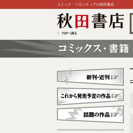
コミック・フロンティアの秋田書店
秋田書店
TOPへ戻る
コミックス
新刊・近刊
これから発売予定
話題の作品