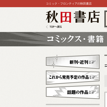
コミック・フロンティアの秋田書店
秋田書店
TOPへ戻る
コミックス
新刊・近刊
これから発売予定
話題の作品