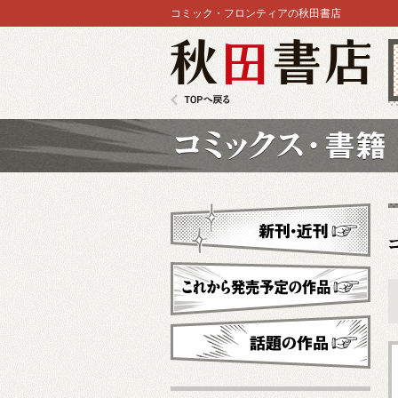
コミック・フロンティアの秋田書店
秋田書店
TOPへ戻る
コミックス
新刊・近刊
これから発売予定
話題の作品