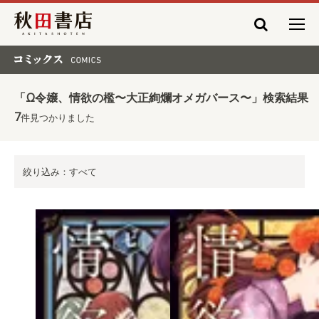
秋田書店
コミックス COMICS
「Ω令嬢、情欲の檻〜大正絢爛オメガバース〜」検索結果
7
件見つかりました
絞り込み：すべて