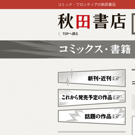
コミック・フロンティアの秋田書店
秋田書店
TOPへ戻る
コミックス
新刊・近刊
これから発売予定
話題の作品