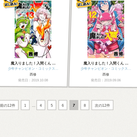
魔入りました！入間くん …
魔入りました！入間くん …
少年チャンピオン・コミックス…
少年チャンピオン・コミックス…
西修
西修
発売日：2019.10.08
発売日：2019.09.06
前の12件
1
…
4
5
6
7
8
次の12件