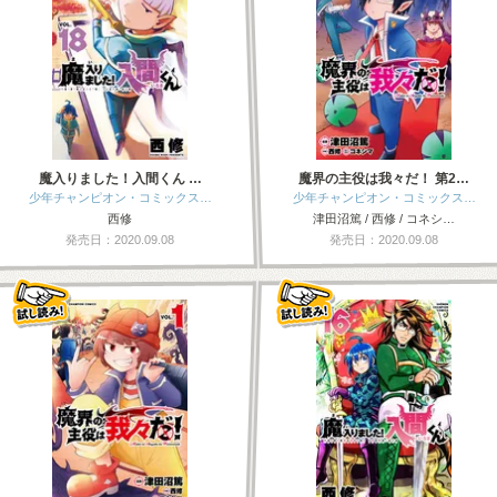
魔入りました！入間くん …
魔界の主役は我々だ！ 第2…
少年チャンピオン・コミックス…
少年チャンピオン・コミックス…
西修
津田沼篤 / 西修 / コネシ…
発売日：2020.09.08
発売日：2020.09.08