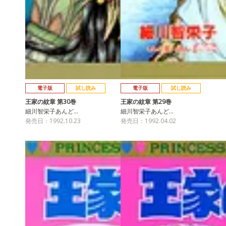
電子版
試し読み
電子版
試し読み
王家の紋章 第30巻
王家の紋章 第29巻
細川智栄子あんど…
細川智栄子あんど…
発売日：1992.10.23
発売日：1992.04.02