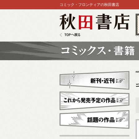
コミック・フロンティアの秋田書店
秋田書店
TOPへ戻る
コミックス
新刊・近刊
これから発売予定
話題の作品