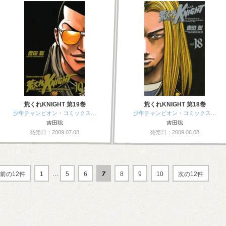
荒くれKNIGHT 第19巻
荒くれKNIGHT 第18巻
少年チャンピオン・コミックス…
少年チャンピオン・コミックス…
吉田聡
吉田聡
発売日：2009.07.08
発売日：2009.06.08
前の12件
1
…
5
6
7
8
9
10
次の12件