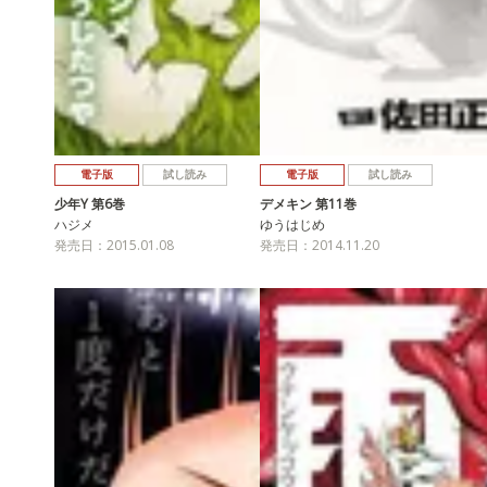
電子版
試し読み
電子版
試し読み
少年Y 第6巻
デメキン 第11巻
ハジメ
ゆうはじめ
発売日：2015.01.08
発売日：2014.11.20