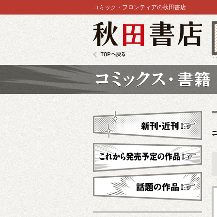
コミック・フロンティアの秋田書店
秋田書店
TOPへ戻る
コミックス
新刊・近刊
これから発売予定
話題の作品