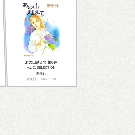
あの山越えて 第6巻
A.L.C. SELECTION
夢路行
発売日：2005.05.28