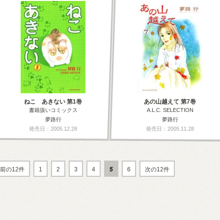
ねこ あきない 第1巻
あの山越えて 第7巻
書籍扱いコミックス
A.L.C. SELECTION
夢路行
夢路行
発売日：2005.12.28
発売日：2005.11.28
前の12件
1
2
3
4
5
6
次の12件