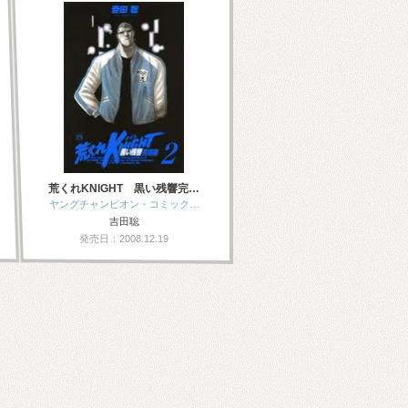
荒くれKNIGHT 黒い残響完…
ヤングチャンピオン・コミック…
吉田聡
発売日：2008.12.19