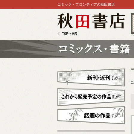
コミック・フロンティアの秋田書店
秋田書店
TOPへ戻る
コミックス
新刊・近刊
これから発売予定
話題の作品