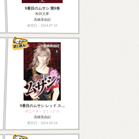
9番目のムサシ 第9巻
秋田文庫
高橋美由紀
発売日：2014.07.10
9番目のムサシ レッド ス…
ボニータ・コミックス
高橋美由紀
発売日：2014.03.14