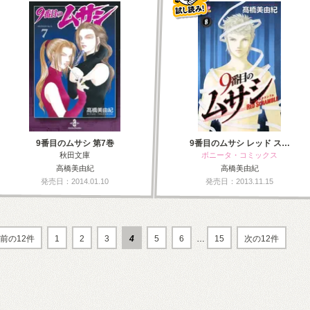
9番目のムサシ 第7巻
9番目のムサシ レッド ス…
秋田文庫
ボニータ・コミックス
高橋美由紀
高橋美由紀
発売日：2014.01.10
発売日：2013.11.15
前の12件
1
2
3
4
5
6
…
15
次の12件