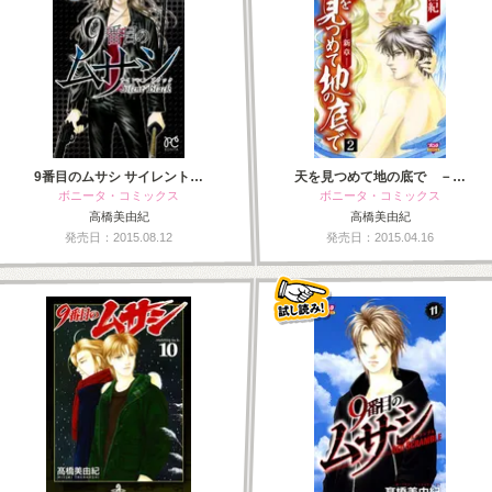
9番目のムサシ サイレント…
天を見つめて地の底で －…
ボニータ・コミックス
ボニータ・コミックス
高橋美由紀
高橋美由紀
発売日：2015.08.12
発売日：2015.04.16