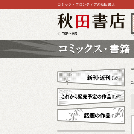
コミック・フロンティアの秋田書店
秋田書店
TOPへ戻る
コミックス
新刊・近刊
これから発売予定
話題の作品