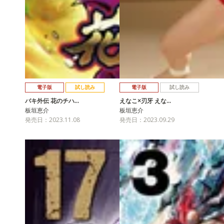
電子版
試し読み
電子版
試し読み
バキ外伝 花のチハ…
えなこ×刃牙 えな…
板垣恵介
板垣恵介
発売日：2023.11.08
発売日：2023.09.29