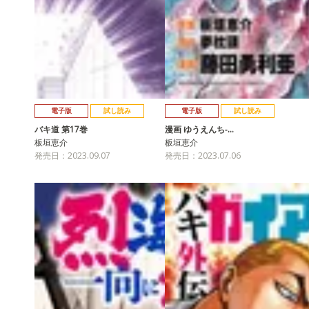
電子版
試し読み
電子版
試し読み
バキ道 第17巻
漫画 ゆうえんち‐…
板垣恵介
板垣恵介
発売日：2023.09.07
発売日：2023.07.06