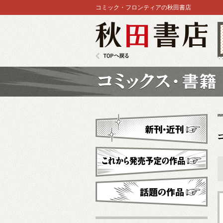
コミック・フロンティアの秋田書店
秋田書店
TOPへ戻る
コミックス
新刊・近刊
これから発売予定
話題の作品