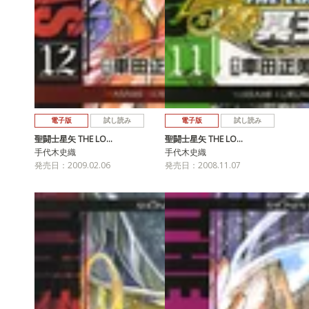
電子版
試し読み
電子版
試し読み
聖闘士星矢 THE LO…
聖闘士星矢 THE LO…
手代木史織
手代木史織
発売日：2009.02.06
発売日：2008.11.07