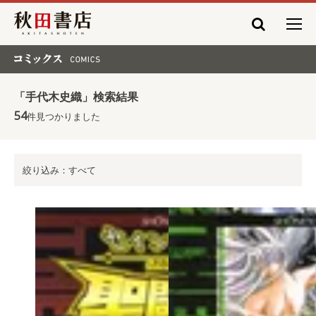
秋田書店
コミックス COMICS
「手代木史織」検索結果
54
件見つかりました
絞り込み：すべて