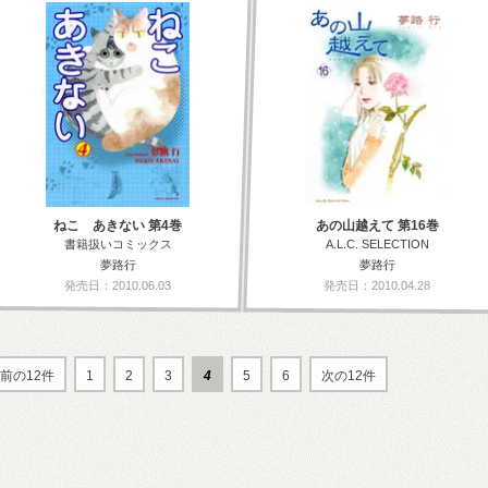
ねこ あきない 第4巻
あの山越えて 第16巻
書籍扱いコミックス
A.L.C. SELECTION
夢路行
夢路行
発売日：2010.06.03
発売日：2010.04.28
前の12件
1
2
3
4
5
6
次の12件