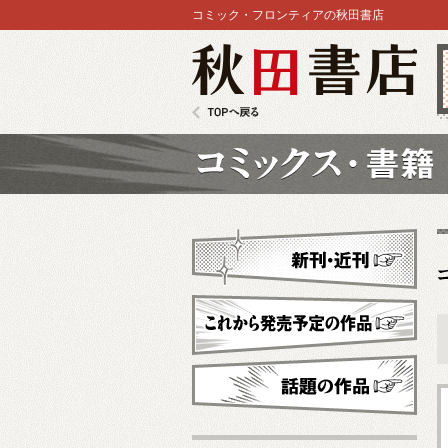
コミック・フロンティアの秋田書店
秋田書店
TOPへ戻る
コミックス
新刊・近刊
これから発売予定
話題の作品