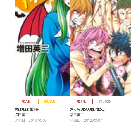
電子版
試し読み
電子版
試し読み
実は私は 第1巻
さくらDISCORD 第5…
増田英二
増田英二
発売日：2013.06.07
発売日：2012.09.07