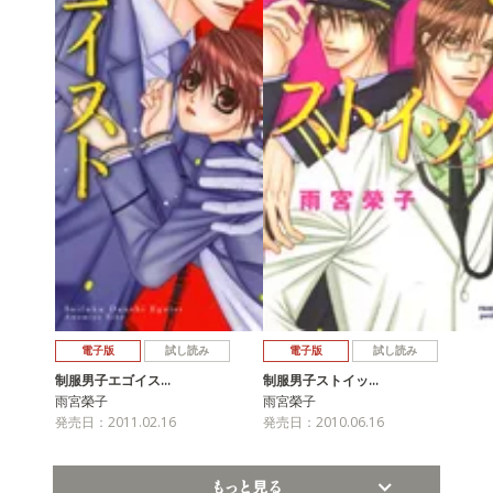
電子版
試し読み
電子版
試し読み
制服男子エゴイス…
制服男子ストイッ…
雨宮榮子
雨宮榮子
発売日：2011.02.16
発売日：2010.06.16