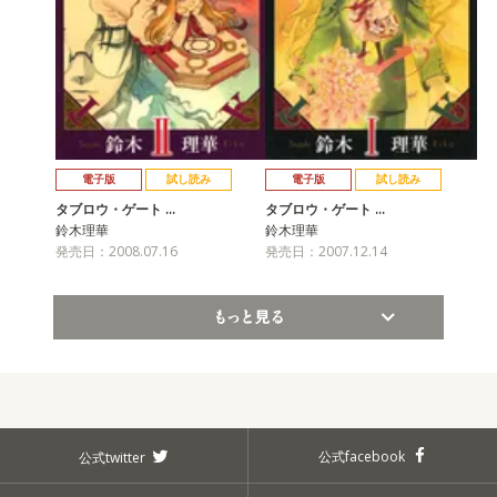
電子版
試し読み
電子版
試し読み
タブロウ・ゲート …
タブロウ・ゲート …
鈴木理華
鈴木理華
発売日：2008.07.16
発売日：2007.12.14
もっと見る
公式facebook
公式twitter