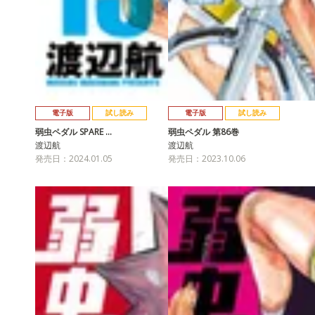
電子版
試し読み
電子版
試し読み
弱虫ペダル SPARE …
弱虫ペダル 第86巻
渡辺航
渡辺航
発売日：2024.01.05
発売日：2023.10.06